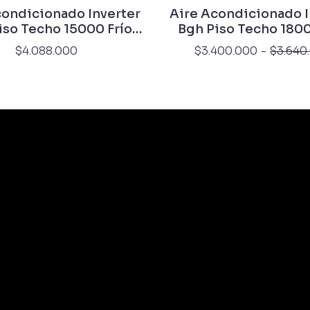
condicionado Inverter
Aire Acondicionado I
iso Techo 15000 Frío
Bgh Piso Techo 1800
Calor
Calor
$4.088.000
$3.400.000
-
$3.640