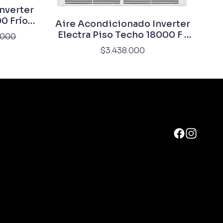
nverter
0 Frío
Aire Acondicionado Inverter
Electra Piso Techo 18000 F /
.000
C
$3.438.000