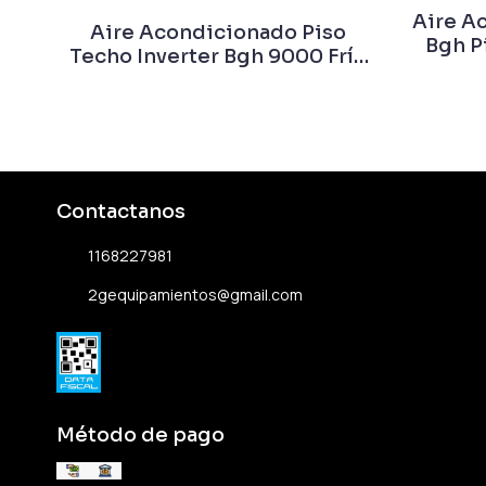
Aire A
Aire Acondicionado Piso
Bgh P
Techo Inverter Bgh 9000 Frío
Calor
Contactanos
1168227981
2gequipamientos@gmail.com
Método de pago