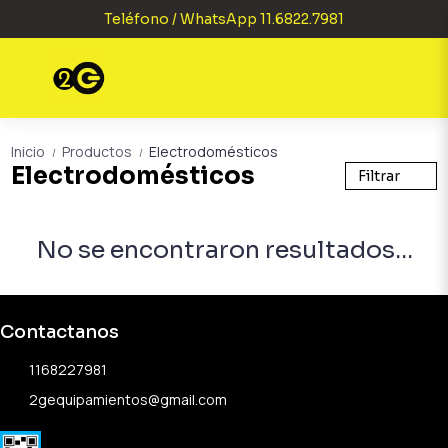
Teléfono / WhatsApp 11.6822.7981
Inicio
Productos
Electrodomésticos
/
/
Electrodomésticos
Filtrar
No se encontraron resultados...
Contactanos
1168227981
2gequipamientos@gmail.com