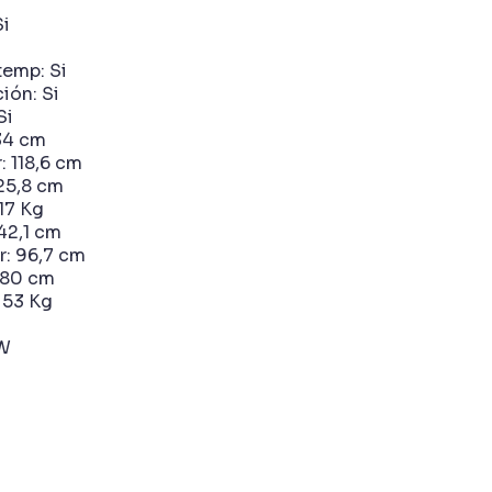
Si
temp: Si
ión: Si
Si
 34 cm
: 118,6 cm
 25,8 cm
 17 Kg
 42,1 cm
r: 96,7 cm
: 80 cm
 53 Kg
W