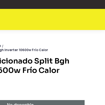
o
/
gh Inverter 10600w Frío Calor
icionado Split Bgh
600w Frío Calor
No disponible