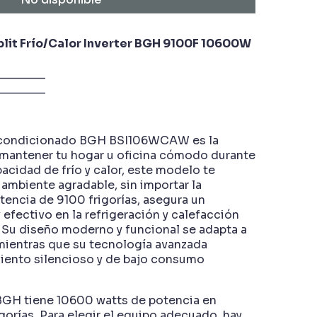
lit Frío/Calor Inverter BGH 9100F 10600W
________
________
e acondicionado BGH BSI106WCAW es la
 mantener tu hogar u oficina cómodo durante
acidad de frío y calor, este modelo te
 ambiente agradable, sin importar la
encia de 9100 frigorías, asegura un
 efectivo en la refrigeración y calefacción
Su diseño moderno y funcional se adapta a
mientras que su tecnología avanzada
iento silencioso y de bajo consumo
BGH tiene 10600 watts de potencia en
igorías. Para elegir el equipo adecuado, hay