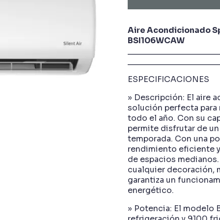
Aire Acondicionado Sp
BSI106WCAW
____________________
____________________
ESPECIFICACIONES
» Descripción: El air
solución perfecta para
todo el año. Con su cap
permite disfrutar de un
temporada. Con una pot
rendimiento eficiente y
de espacios medianos. 
cualquier decoración, 
garantiza un funcionam
energético.
» Potencia: El modelo 
refrigeración y 9100 fr